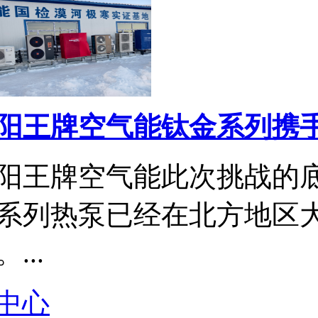
阳王牌空气能钛金系列携手国
阳王牌空气能此次挑战的
系列热泵已经在北方地区
...
中心