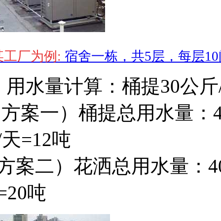
某工厂为例:
宿舍一栋，共5层，每层10
、用水量计算：桶提30公斤/
方案一）桶提总用水量：400人
/天=12吨
方案二）花洒总用水量：400人
=20吨