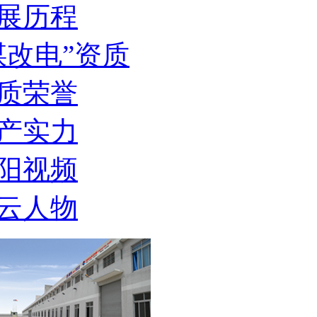
展历程
煤改电”资质
质荣誉
产实力
阳视频
云人物