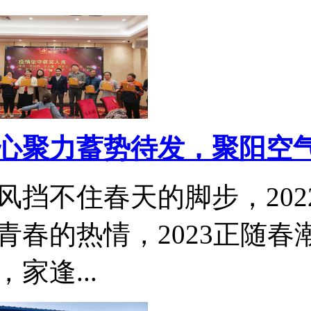
心聚力蓄势待发，聚阳空气能2
风挡不住春天的脚步，20
青春的热情，2023正随春
，家逢...