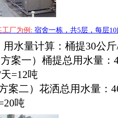
某工厂为例:
宿舍一栋，共5层，每层10
、用水量计算：桶提30公斤/
方案一）桶提总用水量：400人
/天=12吨
方案二）花洒总用水量：400人
=20吨