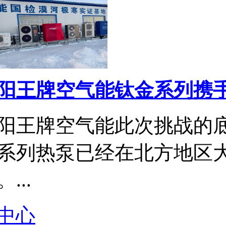
阳王牌空气能钛金系列携手国
阳王牌空气能此次挑战的
系列热泵已经在北方地区
...
中心