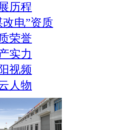
展历程
煤改电”资质
质荣誉
产实力
阳视频
云人物