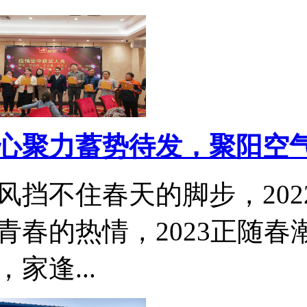
心聚力蓄势待发，聚阳空气能2
风挡不住春天的脚步，20
青春的热情，2023正随春
，家逢...